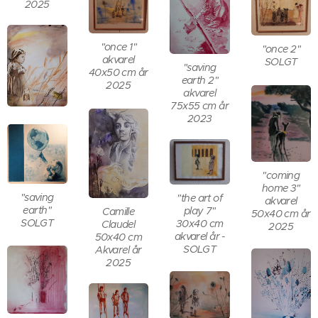
2025
"once 1"
"once 2"
akvarel
SOLGT
"saving
40x50 cm år
earth 2"
2025
akvarel
75x55 cm år
2023
"coming
home 3"
"saving
"the art of
akvarel
earth"
play 7"
Camille
50x40 cm år
SOLGT
30x40 cm
Claudel
2025
akvarel år -
50x40 cm
SOLGT
Akvarel år
2025