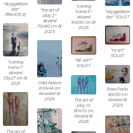
"skyggeblom
"coming
ster"
"the art of
"skyggeblom
home 5"
PRIVATEJE
play 2"
ster" SOLGT
akvarel
akvarel
40x50 cm år
70x90 cm år
2025
2025
"re art"
SOLGT
"RE ART"
"coming
SOLGT
home 1"
akvarel
35x27 cm år
Child Nature
2021
8 61x44 cm
Rosa Parks
Akavarel år
40x50 cm
2026
Akvarel år
The art of
2025
play 13
90x70 cm
Akvarel år
2026
The art of