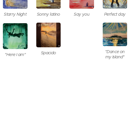
Perfect day
Sonny latino
Starry Night
Say you
"Dance on
Spacido
"Here I am"
my Island"