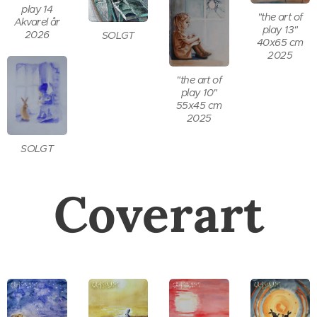
play 14
"the art of
Akvarel år
play 13"
2026
SOLGT
40x65 cm
2025
"the art of
play 10"
55x45 cm
2025
SOLGT
Coverart