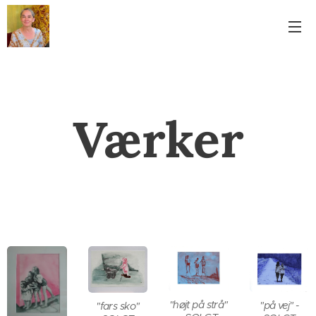
Værker
"højt på strå"
"på vej" -
"fars sko"