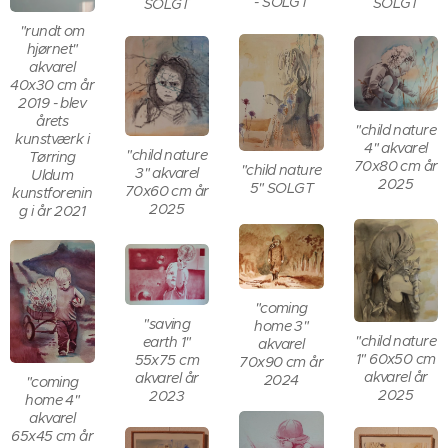
- SOLGT
SOLGT
SOLGT
"rundt om
hjørnet"
akvarel
40x30 cm år
2019 - blev
årets
"child nature
kunstværk i
4" akvarel
"child nature
Tørring
70x80 cm år
"child nature
3" akvarel
Uldum
2025
5" SOLGT
70x60 cm år
kunstforenin
2025
g i år 2021
"coming
"saving
home 3"
"child nature
earth 1"
akvarel
1" 60x50 cm
55x75 cm
70x90 cm år
akvarel år
akvarel år
2024
"coming
2025
2023
home 4"
akvarel
65x45 cm år